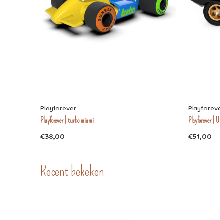
Playforever
Playforev
Playforever | turbo miami
Playforever | 
€38,00
€51,00
Recent bekeken