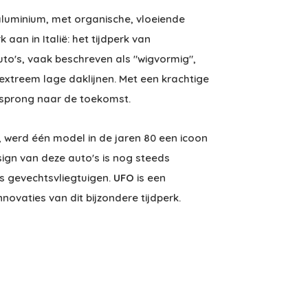
aluminium, met organische, vloeiende
 aan in Italië: het tijdperk van
uto's, vaak beschreven als "wigvormig",
extreem lage daklijnen. Met een krachtige
n sprong naar de toekomst.
, werd één model in de jaren 80 een icoon
sign van deze auto's is nog steeds
fs gevechtsvliegtuigen.
UFO
is een
ovaties van dit bijzondere tijdperk.