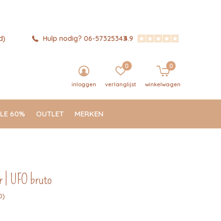
d)
Hulp nodig? 06-57325343
4.9
0
0
inloggen
verlanglijst
winkelwagen
LE 60%
OUTLET
MERKEN
r | UFO bruto
0)