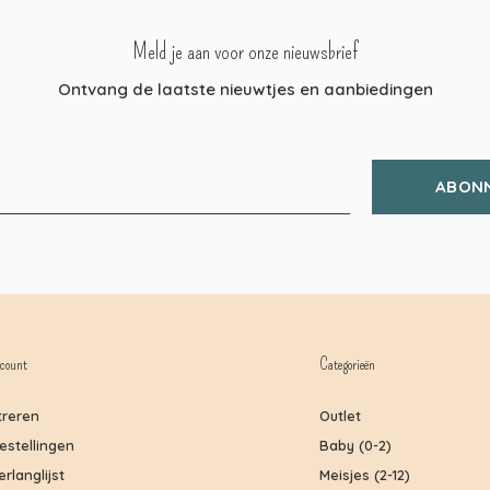
Meld je aan voor onze nieuwsbrief
Ontvang de laatste nieuwtjes en aanbiedingen
ABON
count
Categorieën
treren
Outlet
bestellingen
Baby (0-2)
erlanglijst
Meisjes (2-12)