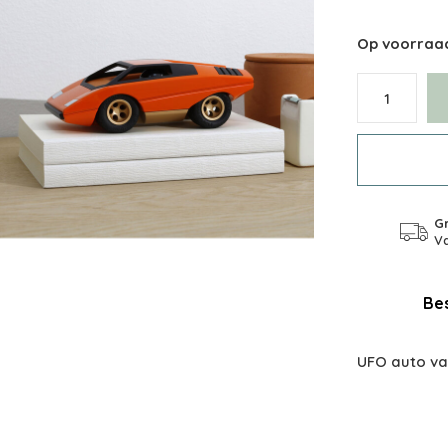
Op voorraa
Gr
Va
Bes
UFO auto van