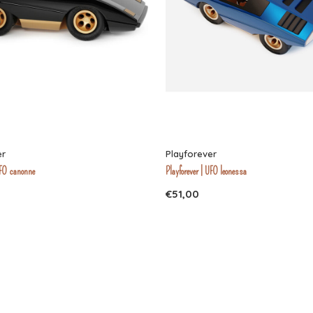
er
Playforever
UFO canonne
Playforever | UFO leonessa
€51,00