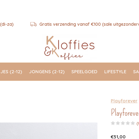
(di-za)
Gratis verzending vanaf €100 (sale uitgezonder
JES (2-12)
JONGENS (2-12)
SPEELGOED
LIFESTYLE
SA
Playforever
Playforeve
(
€51,00