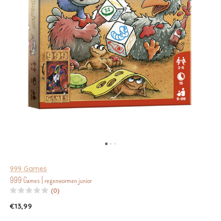
999 Games
999 Games | regenwormen junior
(0)
€13,99